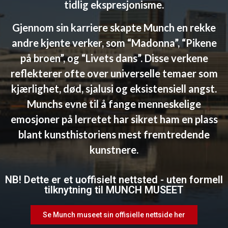
tidlig ekspresjonisme.
Gjennom sin karriere skapte Munch en rekke
andre kjente verker, som “Madonna”, “Pikene
på broen”, og “Livets dans”. Disse verkene
reflekterer ofte over universelle temaer som
kjærlighet, død, sjalusi og eksistensiell angst.
Munchs evne til å fange menneskelige
emosjoner på lerretet har sikret ham en plass
blant kunsthistoriens mest fremtredende
kunstnere.
NB! Dette er et uoffisielt nettsted - uten formell
tilknytning til MUNCH MUSEET
Se Munch museet sin offisielle nettside her