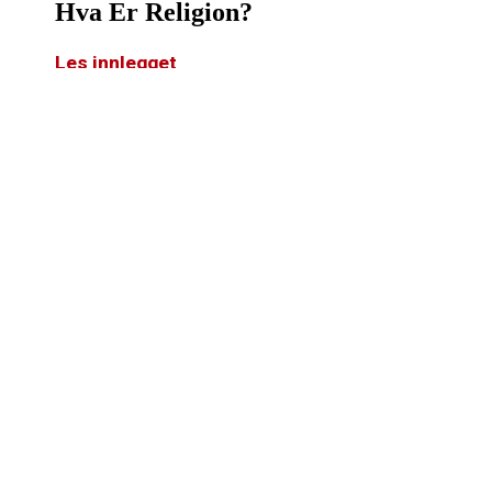
Hva Er Religion?
Les innlegget
Hva Er Etikk?
Les innlegget