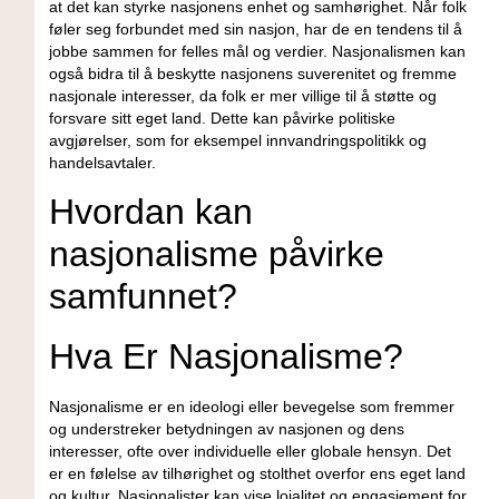
at det kan styrke nasjonens enhet og samhørighet. Når ‌folk
føler seg⁤ forbundet med sin nasjon, har de en tendens til å
jobbe sammen for felles mål⁣ og verdier. ‍Nasjonalismen kan
også‌ bidra til ‍å beskytte nasjonens suverenitet og ⁣fremme
nasjonale ​interesser, da folk er mer villige til å støtte og
‌forsvare sitt eget land. ⁤Dette​ kan påvirke politiske
avgjørelser,⁣ som for eksempel innvandringspolitikk og
handelsavtaler.
Hvordan kan
nasjonalisme påvirke
samfunnet?
Hva Er Nasjonalisme?
Nasjonalisme er en⁢ ideologi eller bevegelse som fremmer
og understreker⁣ betydningen av ‌nasjonen ⁢og⁢ dens
interesser, ⁣ofte over ⁤individuelle ⁣eller globale hensyn. Det
er en følelse av⁤ tilhørighet og stolthet‌ overfor ens eget land
⁣og⁤ kultur. Nasjonalister kan ‍vise lojalitet‌ og ⁢engasjement ​for