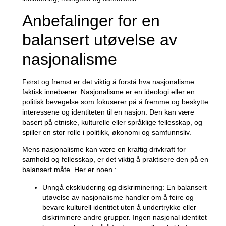
Anbefalinger for en
balansert utøvelse av⁢
nasjonalisme
Først ‍og fremst⁤ er det ‌viktig å ⁣forstå ⁢hva nasjonalisme
faktisk innebærer. ‍Nasjonalisme er‌ en ⁤ideologi eller en
⁢politisk bevegelse‌ som fokuserer på å⁣ fremme og beskytte
interessene og identiteten til ​en nasjon. Den kan‍ være
basert på etniske,​ kulturelle eller⁣ språklige fellesskap, og
spiller en stor rolle i politikk, økonomi og samfunnsliv.
Mens nasjonalisme kan være ​en ​kraftig drivkraft‌ for
samhold og ‍fellesskap, er det viktig å praktisere den på ‌en
balansert måte. Her er noen :
Unngå ekskludering⁣ og ⁣diskriminering: En balansert
utøvelse av ⁤nasjonalisme⁤ handler ⁣om å ⁣feire ⁣og
bevare kulturell identitet⁢ uten⁢ å‍ undertrykke eller
diskriminere ⁣andre grupper. Ingen nasjonal identitet