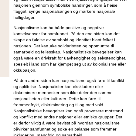
nasjonen ⁣gjennom symbolske handlinger,‌ som å heise
flagget, synge nasjonalsangen ⁣og markere ‌nasjonale
helligdager.
Nasjonalisme kan ha både‍ positive og ​negative
konsekvenser for samfunnet. På den ene siden kan det
skape en⁢ følelse av samhold og identitet blant folket i
nasjonen. Det‌ kan øke solidariteten og oppmuntre til⁤
samarbeid og fellesskap. Nasjonalistiske ‌bevegelser​ kan
også være en drivkraft for uavhengighet og selvstendighet,
spesielt i land som har kjempet seg ut av kolonialisme⁢ eller
⁣okkupasjon.
På⁣ den andre siden kan nasjonalisme også føre til ⁣konflikt
og‍ splittelse. ⁢Nasjonalister kan ⁤ekskludere eller
‌diskriminere mennesker som ikke​ deler den samme​
nasjonaliteten eller‌ kulturen. Dette kan føre til
fremmedfrykt, diskriminering og til‍ og ⁢med vold.
Nasjonalistiske bevegelser kan også provosere motstand
og konflikt med ⁤andre nasjoner ⁢eller etniske grupper. Det
er derfor viktig å være bevisst på hvordan nasjonalisme
påvirker samfunnet og ‍søke en ‍balanse som ​fremmer
inkludering, mangfold og samarbeid.