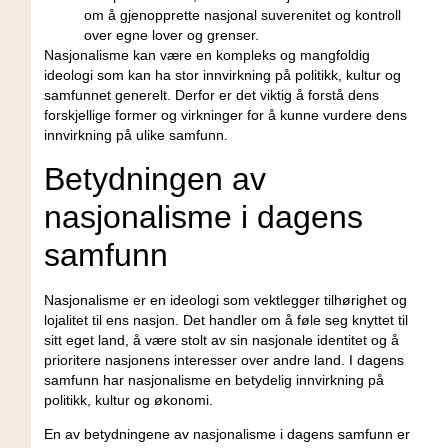
om å ​gjenopprette‌ nasjonal suverenitet og kontroll
over egne lover ​og grenser.
Nasjonalisme kan være en⁤ kompleks​ og mangfoldig
ideologi som ‍kan ha‍ stor innvirkning på politikk, kultur og ​
samfunnet generelt. Derfor er⁢ det ​viktig å forstå ⁤dens
forskjellige ⁣former og virkninger for å kunne vurdere dens
innvirkning på ulike samfunn.
Betydningen av
nasjonalisme i dagens
samfunn
Nasjonalisme er ⁤en ideologi som vektlegger tilhørighet og ​
lojalitet ⁤til⁤ ens nasjon. Det handler om å føle seg knyttet til
sitt ‌eget land, å være stolt av sin nasjonale identitet og å
prioritere nasjonens interesser ⁣over andre ‍land. I dagens
samfunn⁢ har nasjonalisme en⁣ betydelig innvirkning på
‌politikk, kultur‍ og økonomi.
En av betydningene av nasjonalisme i ⁣dagens samfunn⁤ er