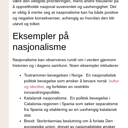
‌være den viktigste prioriteringen,⁤ mens andre fokuserer⁢ på
å opprettholde nasjonal suverenitet og uavhengighet. ​Det
er​ viktig å merke seg ​at nasjonalisme kan ha både positive
og ‌negative konsekvenser, ⁤avhengig av hvordan ‌den blir
utøvd og ‌tolket.
Eksempler på
nasjonalisme
Nasjonalisme ⁣kan observeres rundt om ​i verden gjennom
historien og i‍ dagens samfunn. Noen eksempler ⁣inkluderer:
Tostrømmer-bevegelsen i Norge:
‍ En ‍nasjonalistisk​
politisk bevegelse⁣ som ønsker å⁤ bevare‌ norsk ⁢
kultur
og identitet
, og forfekter ‍en‍ restriktiv
innvandringspolitikk.
Katalansk nasjonalisme:
⁢ En politisk bevegelse i
Catalonia-regionen i ⁢Spania som ‌søker separatisme
fra⁤ Spania og ⁢etablering av en uavhengig katalansk
stat.
Brexit:
Storbritannias ⁢beslutning om‌ å forlate ⁤Den
europeiske union, drevet av nasjonalistiske ønsker