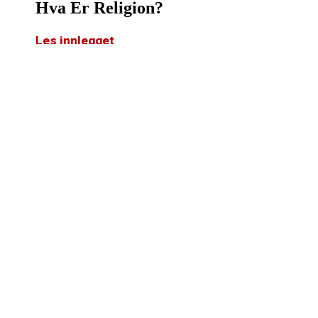
Hva Er Religion?
Les innlegget
Hva Er Etikk?
Les innlegget