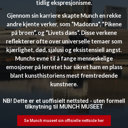
tidlig ekspresjonisme.
Gjennom sin karriere skapte Munch en rekke
andre kjente verker, som “Madonna”, “Pikene
på broen”, og “Livets dans”. Disse verkene
reflekterer ofte over universelle temaer som
kjærlighet, død, sjalusi og eksistensiell angst.
Munchs evne til å fange menneskelige
emosjoner på lerretet har sikret ham en plass
blant kunsthistoriens mest fremtredende
kunstnere.
NB! Dette er et uoffisielt nettsted - uten formell
tilknytning til MUNCH MUSEET
Se Munch museet sin offisielle nettside her