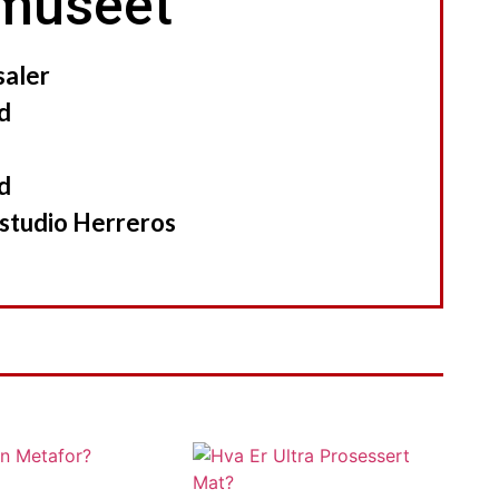
museet
saler
d
d
Estudio Herreros