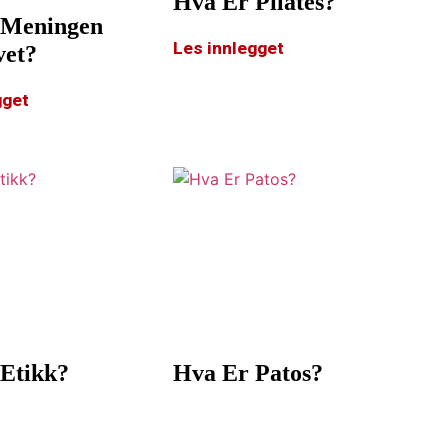
Hva Er Pilates?
 Meningen
Les innlegget
vet?
gget
Etikk?
Hva Er Patos?
gget
Les innlegget