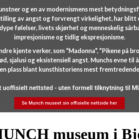
stner og en av modernismens mest betydningsfulle
illing av angst og forvrengt virkelighet, har blitt
dype følelser, livets skjørhet og menneskelig sårb
impresjonisme og tidlig ekspresjonisme.
dre kjente verker, som “Madonna”, “Pikene på broen
d, sjalusi og eksistensiell angst. Munchs evne ti
 en plass blant kunsthistoriens mest fremtredende
t uoffisielt nettsted - uten formell tilknytning t
Se Munch museet sin offisielle nettside her
UNCH museum i Bj