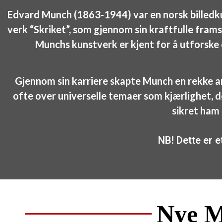
Edvard Munch (1863-1944) var en norsk billedkun
verk “Skriket”, som gjennom sin kraftfulle framst
Munchs kunstverk er kjent for å utforske 
Gjennom sin karriere skapte Munch en rekke an
ofte over universelle temaer som kjærlighet, dø
sikret ham
NB! Dette er e
Nye M