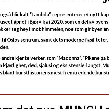
også blir kalt “Lambda”, representerer et nytt kap
seet åpnet i Bjørvika i 2020, som en del av bye
rekker seg høyt mot himmelen, noe som gir byen e
l Oslos sentrum, samt dets moderne fasiliteter, g
rden.
andre kjente verker, som “Madonna”, “Pikene på br
 kjærlighet, død, sjalusi og eksistensiell angst. 
ass blant kunsthistoriens mest fremtredende kunst