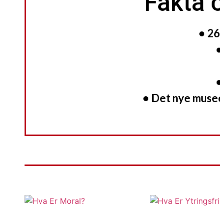
Fakta
• 26
• Det nye musee