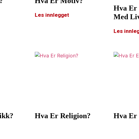
?
Hva Er Motiv?
Hva Er
Les innlegget
Med Li
Les innle
ikk?
Hva Er Religion?
Hva Er 
Les innlegget
Les innle