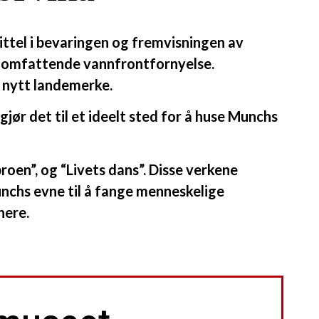
ittel i bevaringen og fremvisningen av
ns omfattende vannfrontfornyelse.
n nytt landemerke.
jør det til et ideelt sted for å huse Munchs
oen”, og “Livets dans”. Disse verkene
Munchs evne til å fange menneskelige
nere.