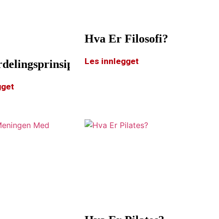
Hva Er Filosofi?
Les innlegget
delingsprinsippet?
gget