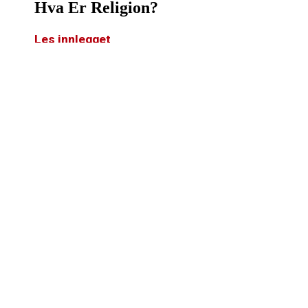
Hva Er Religion?
Les innlegget
Hva Er Etikk?
Les innlegget