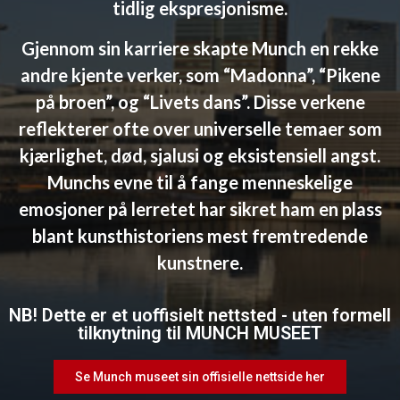
tidlig ekspresjonisme.
Gjennom sin karriere skapte Munch en rekke
andre kjente verker, som “Madonna”, “Pikene
på broen”, og “Livets dans”. Disse verkene
reflekterer ofte over universelle temaer som
kjærlighet, død, sjalusi og eksistensiell angst.
Munchs evne til å fange menneskelige
emosjoner på lerretet har sikret ham en plass
blant kunsthistoriens mest fremtredende
kunstnere.
NB! Dette er et uoffisielt nettsted - uten formell
tilknytning til MUNCH MUSEET
Se Munch museet sin offisielle nettside her