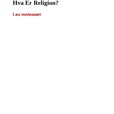
Hva Er Religion?
Les innlegget
Hva Er Etikk?
Les innlegget