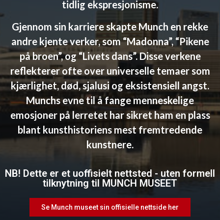
tidlig ekspresjonisme.
Gjennom sin karriere skapte Munch en rekke
andre kjente verker, som “Madonna”, “Pikene
på broen”, og “Livets dans”. Disse verkene
reflekterer ofte over universelle temaer som
kjærlighet, død, sjalusi og eksistensiell angst.
Munchs evne til å fange menneskelige
emosjoner på lerretet har sikret ham en plass
blant kunsthistoriens mest fremtredende
kunstnere.
NB! Dette er et uoffisielt nettsted - uten formell
tilknytning til MUNCH MUSEET
Se Munch museet sin offisielle nettside her