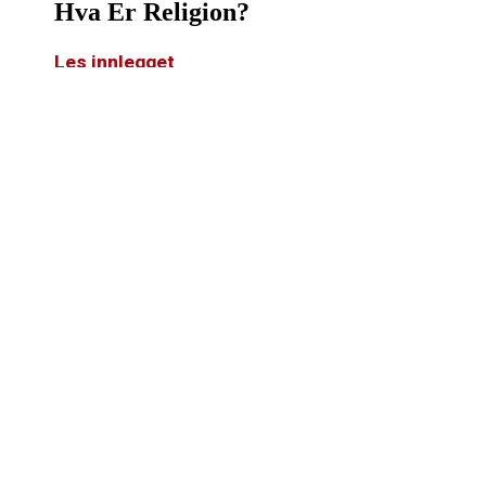
Hva Er Religion?
Les innlegget
Hva Er Etikk?
Les innlegget