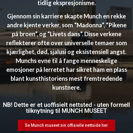
tidlig ekspresjonisme.
Gjennom sin karriere skapte Munch en rekke
andre kjente verker, som “Madonna”, “Pikene
på broen”, og “Livets dans”. Disse verkene
reflekterer ofte over universelle temaer som
kjærlighet, død, sjalusi og eksistensiell angst.
Munchs evne til å fange menneskelige
emosjoner på lerretet har sikret ham en plass
blant kunsthistoriens mest fremtredende
kunstnere.
NB! Dette er et uoffisielt nettsted - uten formell
tilknytning til MUNCH MUSEET
Se Munch museet sin offisielle nettside her