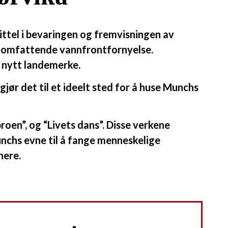
ittel i bevaringen og fremvisningen av
ns omfattende vannfrontfornyelse.
n nytt landemerke.
jør det til et ideelt sted for å huse Munchs
oen”, og “Livets dans”. Disse verkene
Munchs evne til å fange menneskelige
nere.