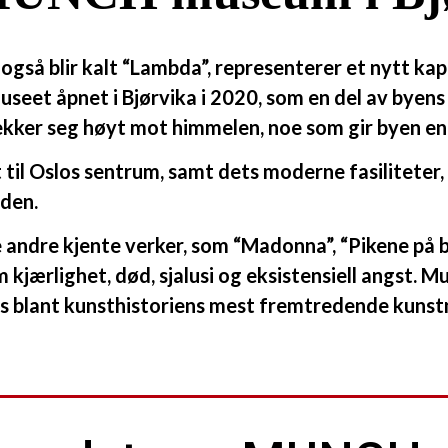
også blir kalt “Lambda”, representerer et nytt kap
seet åpnet i Bjørvika i 2020, som en del av bye
rekker seg høyt mot himmelen, noe som gir byen e
l Oslos sentrum, samt dets moderne fasiliteter, g
rden.
andre kjente verker, som “Madonna”, “Pikene på br
 kjærlighet, død, sjalusi og eksistensiell angst. 
ass blant kunsthistoriens mest fremtredende kunst