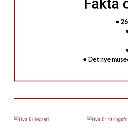
Fakta
• 26
• Det nye musee