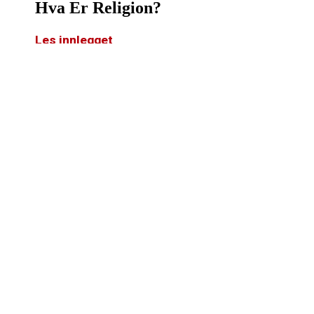
Hva Er Religion?
Les innlegget
Hva Er Etikk?
Les innlegget