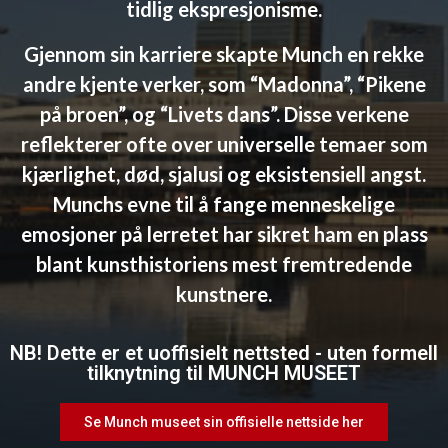
tidlig ekspresjonisme.
Gjennom sin karriere skapte Munch en rekke
andre kjente verker, som “Madonna”, “Pikene
på broen”, og “Livets dans”. Disse verkene
reflekterer ofte over universelle temaer som
kjærlighet, død, sjalusi og eksistensiell angst.
Munchs evne til å fange menneskelige
emosjoner på lerretet har sikret ham en plass
blant kunsthistoriens mest fremtredende
kunstnere.
NB! Dette er et uoffisielt nettsted - uten formell
tilknytning til MUNCH MUSEET
Se Munch museet sin offisielle nettside her